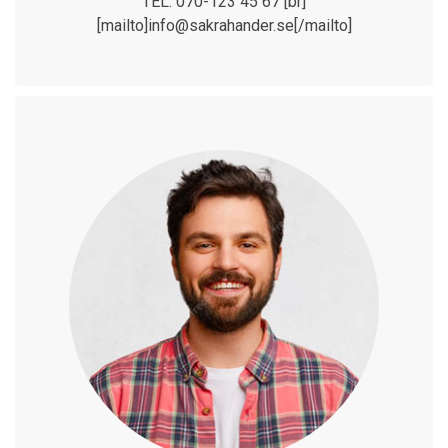
TEL: 070-123 45 67 [br]
[mailto]info@sakrahander.se[/mailto]