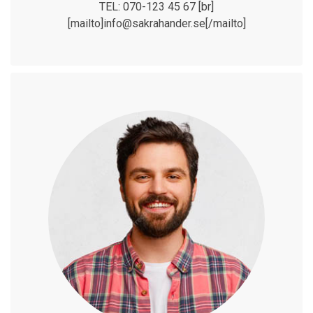
TEL: 070-123 45 67 [br]
[mailto]info@sakrahander.se[/mailto]